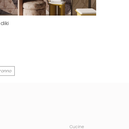
diki
aronno
Cucine