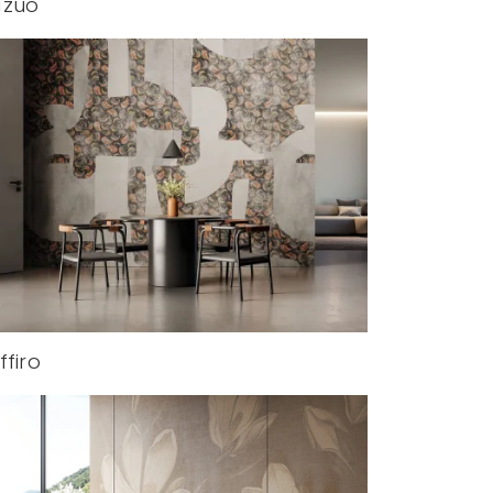
azuo
ffiro