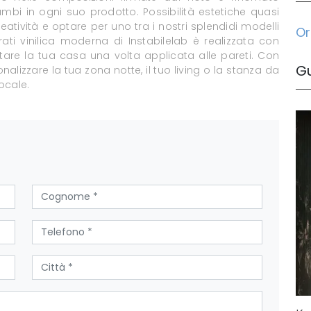
ambi in ogni suo prodotto. Possibilità estetiche quasi
reatività e optare per uno tra i nostri splendidi modelli
Or
ati vinilica moderna di Instabilelab è realizzata con
are la tua casa una volta applicata alle pareti. Con
G
lizzare la tua zona notte, il tuo living o la stanza da
ocale.