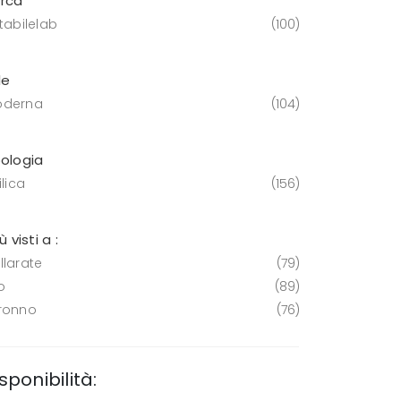
rca
tabilelab
100
le
derna
104
pologia
ilica
156
iù visti a :
llarate
79
o
89
ronno
76
sponibilità: