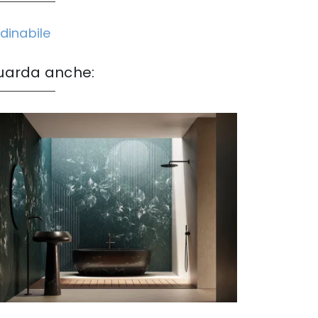
dinabile
uarda anche: