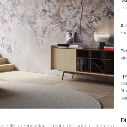
Ma
Ins
Sti
mo
Ti
vin
I p
Ga
Rh
Sa
Di
ano nelle composizioni firmate dal noto e rinomato