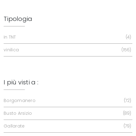
Tipologia
in TNT
4
vinilica
156
I più visti a :
Borgomanero
72
Busto Arsizio
89
Gallarate
79