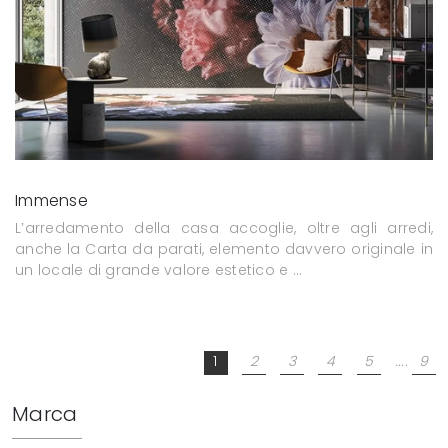
Immense
L’arredamento della casa accoglie, oltre agli arredi,
anche la Carta da parati, elemento davvero originale in
un locale di grande valore estetico e ...
1
2
3
4
5
....
9
Marca