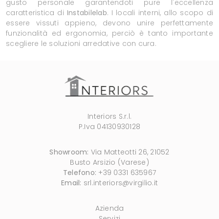
gusto personale garantendoti pure l'eccellenza
caratteristica di
Instabilelab
. I locali interni, allo scopo di
essere vissuti appieno, devono unire perfettamente
funzionalità ed ergonomia, perciò è tanto importante
scegliere le soluzioni arredative con cura.
Interiors S.r.l.
P.Iva 04130930128
Showroom:
Via Matteotti 26, 21052
Busto Arsizio (Varese)
Telefono:
+39 0331 635967
Email:
srl.interiors@virgilio.it
Azienda
Servizi