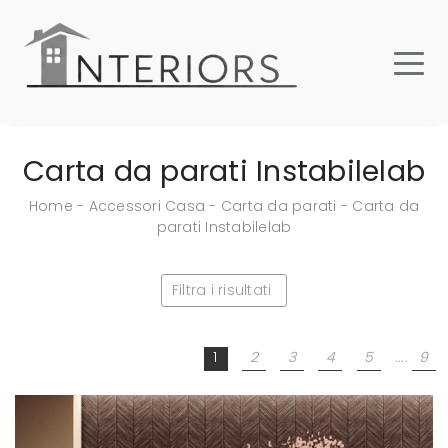
Carta da parati Instabilelab
Home
-
Accessori Casa
-
Carta da parati
-
Carta da
parati Instabilelab
Filtra i risultati
1
2
3
4
5
....
9