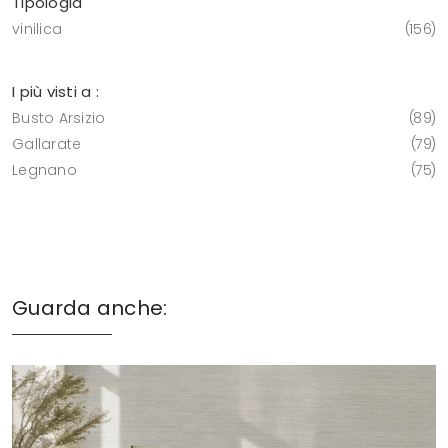
Tipologia
vinilica
156
I più visti a :
Busto Arsizio
89
Gallarate
79
Legnano
75
Guarda anche: