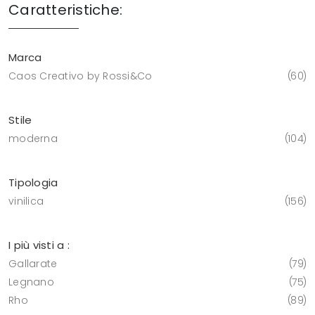
Caratteristiche:
Marca
Caos Creativo by Rossi&Co
60
Stile
moderna
104
Tipologia
vinilica
156
I più visti a :
Gallarate
79
Legnano
75
Rho
89