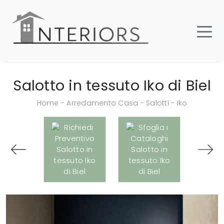
Salotto in tessuto Iko di Biel
Home
-
Arredamento Casa
-
Salotti
-
Iko