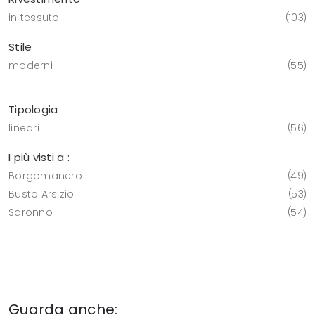
in tessuto
103
Stile
moderni
55
Tipologia
lineari
56
I più visti a :
Borgomanero
49
Busto Arsizio
53
Saronno
54
Guarda anche: