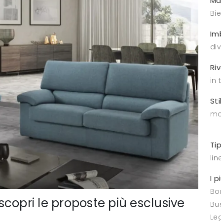
Ma
Bie
Im
di
Ri
in 
Sti
mo
Ti
lin
I p
Bo
 scopri le proposte più esclusive
Bus
Le