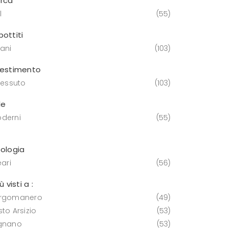
rca
l
55
bottiti
vani
103
vestimento
tessuto
103
le
derni
55
pologia
eari
56
iù visti a :
rgomanero
49
to Arsizio
53
gnano
53