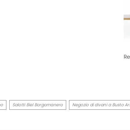
Re
no
Salotti Biel Borgomanero
Negozio di divani a Busto Ars