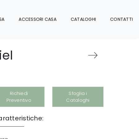
SA
ACCESSORI CASA
CATALOGHI
CONTATTI
iel
Richiedi
Sfoglia i
Preventivo
Cataloghi
ratteristiche: