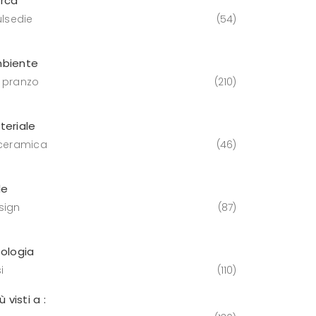
rca
ulsedie
54
biente
 pranzo
210
teriale
 ceramica
46
le
sign
87
pologia
i
110
iù visti a :