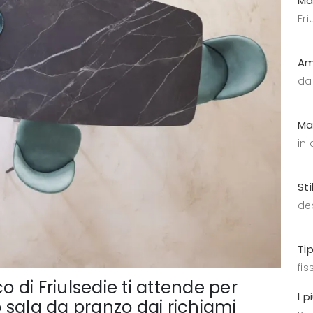
Ma
Fri
Am
da
Ma
in
Sti
de
Ti
fiss
o di Friulsedie ti attende per
I p
 sala da pranzo dai richiami