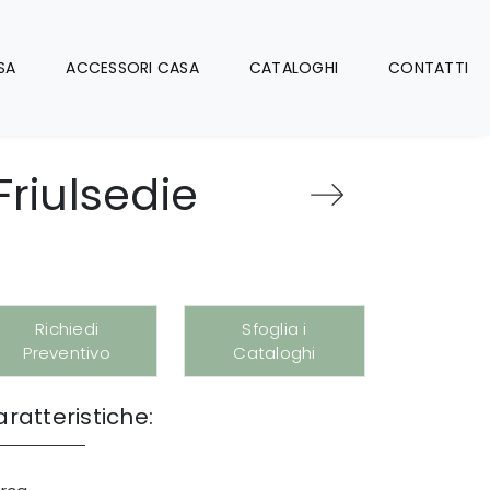
SA
ACCESSORI CASA
CATALOGHI
CONTATTI
Friulsedie
Richiedi
Sfoglia i
Preventivo
Cataloghi
ratteristiche: