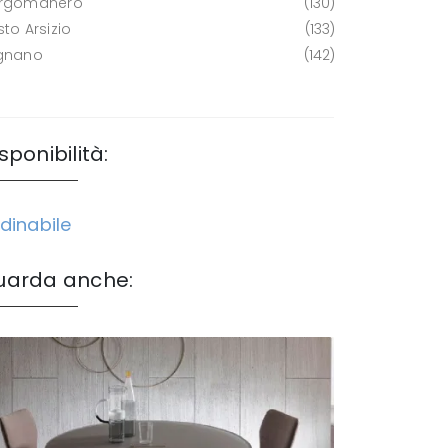
rgomanero
130
to Arsizio
133
gnano
142
sponibilità:
dinabile
uarda anche: