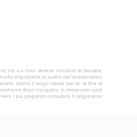
e, tra cui trovi diverse soluzioni
in laccato
.
o è molto importante la scelta dell'arredamento
ione, siamo il luogo ideale per te. Al fine di
e assistenza dopo l'acquisto. In showroom sarà
ieni: i più preparati consulenti ti seguiranno