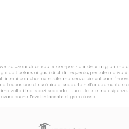
ove soluzioni di arredo e composizioni delle migliori march
n ogni particolare, ai gusti di chi li frequenta, per tale motiv
nti interni con charme e stile, ma senza dimenticare l'innovaz
friamo l'occasione di usufruire di supporto nell'arredamento 
volta i tuoi spazi secondo il tuo stile e le tue esigenze. V
i trovare anche
Tavoli
in laccato
di gran classe.