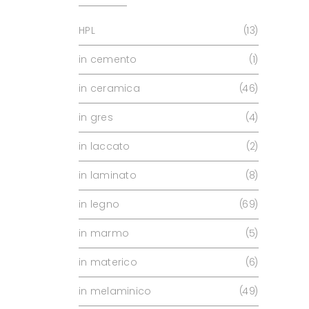
HPL
13
in cemento
1
in ceramica
46
in gres
4
in laccato
2
in laminato
8
in legno
69
in marmo
5
in materico
6
in melaminico
49