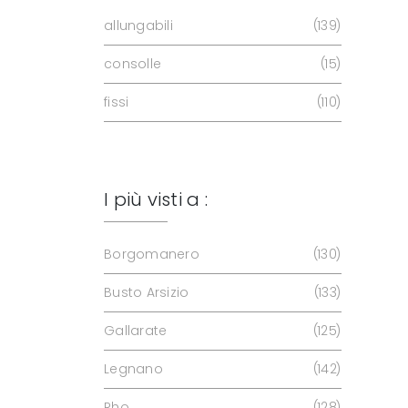
allungabili
139
consolle
15
fissi
110
I più visti a :
Borgomanero
130
Busto Arsizio
133
Gallarate
125
Legnano
142
Rho
128