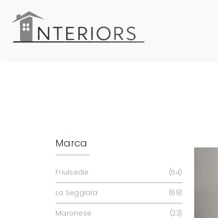
Marca
Friulsedie
54
La Seggiola
69
Maronese
23