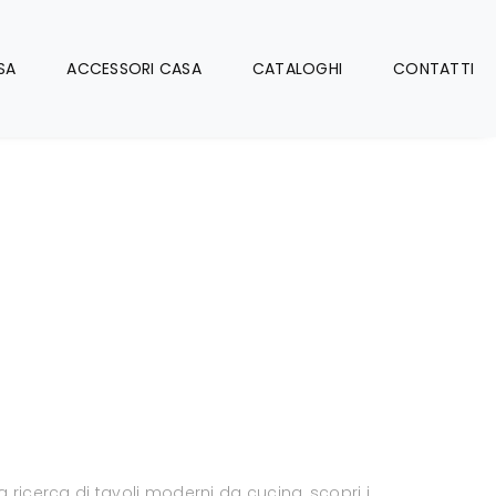
SA
ACCESSORI CASA
CATALOGHI
CONTATTI
la ricerca di tavoli moderni da cucina, scopri i