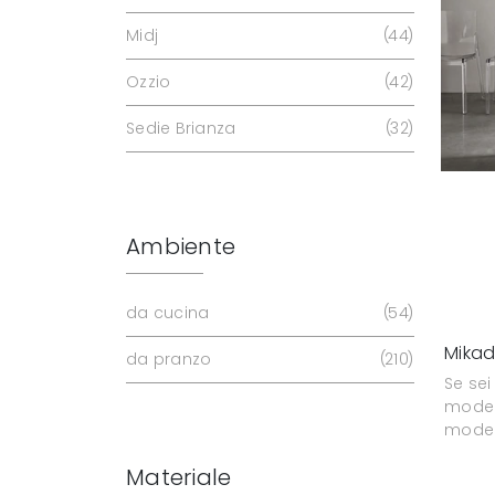
Midj
44
Ozzio
42
Sedie Brianza
32
Ambiente
da cucina
54
Mika
da pranzo
210
Se sei
model
model
Materiale