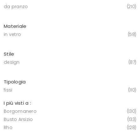
da pranzo
210
Materiale
in vetro
58
Stile
design
87
Tipologia
fissi
110
I più visti a :
Borgomanero
130
Busto Arsizio
133
Rho
128