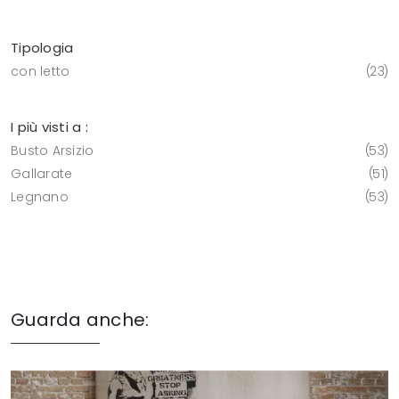
Tipologia
con letto
23
I più visti a :
Busto Arsizio
53
Gallarate
51
Legnano
53
Guarda anche: