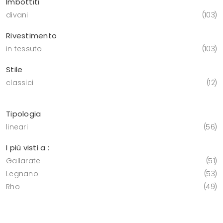
Imbottiti
divani
103
Rivestimento
in tessuto
103
Stile
classici
12
Tipologia
lineari
56
I più visti a :
Gallarate
51
Legnano
53
Rho
49