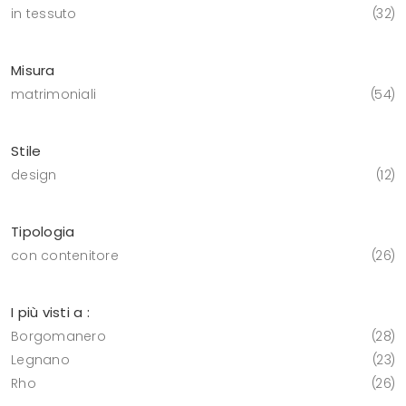
in tessuto
32
Misura
matrimoniali
54
Stile
design
12
Tipologia
con contenitore
26
I più visti a :
Borgomanero
28
Legnano
23
Rho
26