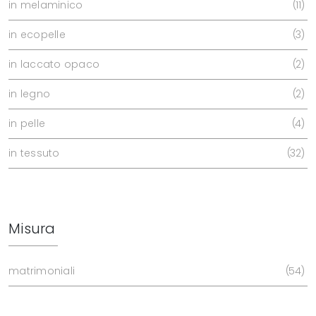
in melaminico
11
in ecopelle
3
in laccato opaco
2
in legno
2
in pelle
4
in tessuto
32
Misura
matrimoniali
54