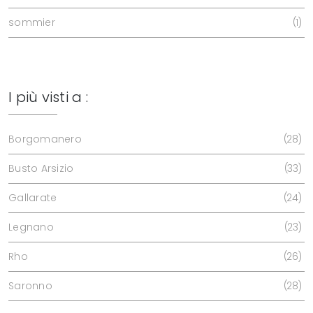
sommier
1
I più visti a :
Borgomanero
28
Busto Arsizio
33
Gallarate
24
Legnano
23
Rho
26
Saronno
28