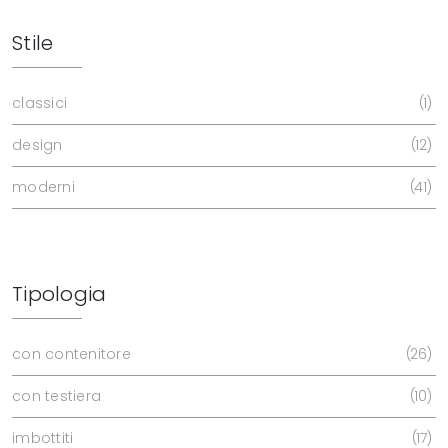
Stile
classici
1
design
12
moderni
41
Tipologia
con contenitore
26
con testiera
10
imbottiti
17