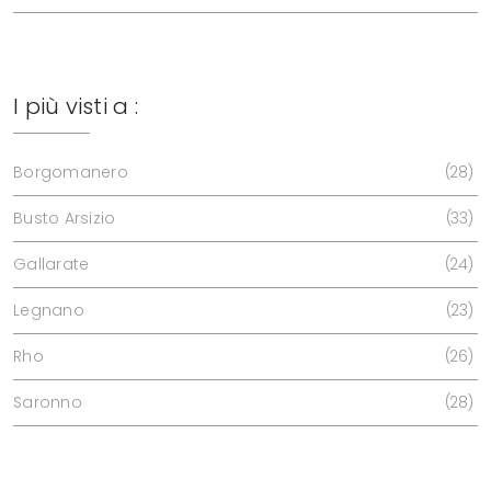
I più visti a :
Borgomanero
28
Busto Arsizio
33
Gallarate
24
Legnano
23
Rho
26
Saronno
28