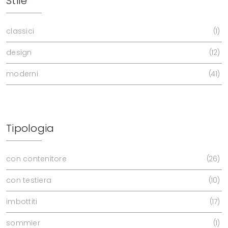
Stile
classici
1
design
12
moderni
41
Tipologia
con contenitore
26
con testiera
10
imbottiti
17
sommier
1