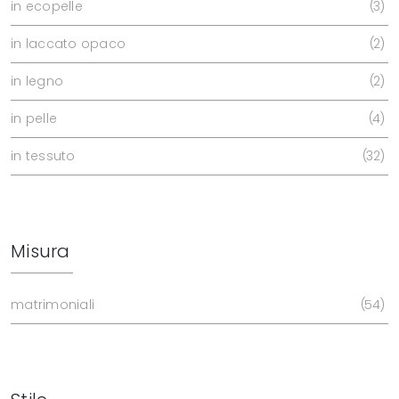
in ecopelle
3
in laccato opaco
2
in legno
2
in pelle
4
in tessuto
32
Misura
matrimoniali
54