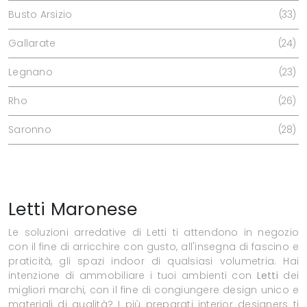
Busto Arsizio
33
Gallarate
24
Legnano
23
Rho
26
Saronno
28
Letti Maronese
Le soluzioni arredative di Letti ti attendono in negozio
con il fine di arricchire con gusto, all'insegna di fascino e
praticità, gli spazi indoor di qualsiasi volumetria. Hai
intenzione di ammobiliare i tuoi ambienti con
Letti
dei
migliori marchi, con il fine di congiungere design unico e
materiali di qualità? I più preparati interior designers ti