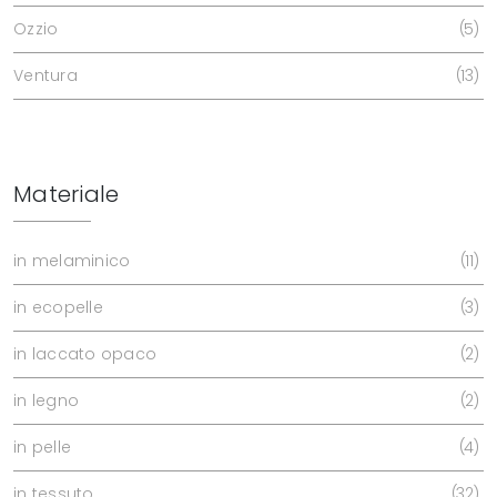
Ozzio
5
Ventura
13
Materiale
in melaminico
11
in ecopelle
3
in laccato opaco
2
in legno
2
in pelle
4
in tessuto
32