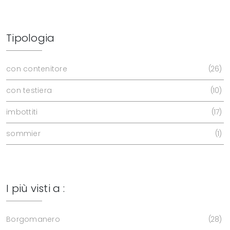
Tipologia
con contenitore
26
con testiera
10
imbottiti
17
sommier
1
I più visti a :
Borgomanero
28