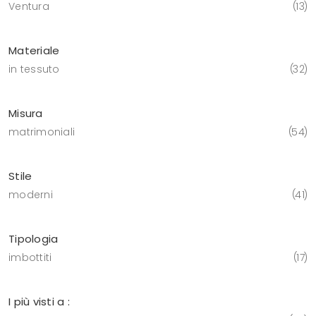
Ventura
13
Materiale
in tessuto
32
Misura
matrimoniali
54
Stile
moderni
41
Tipologia
imbottiti
17
I più visti a :