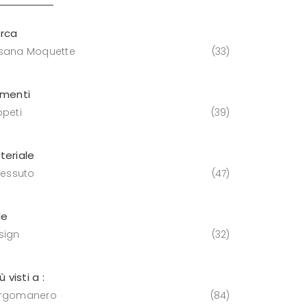
rca
sana Moquette
33
ementi
ppeti
39
teriale
tessuto
47
le
sign
32
iù visti a :
rgomanero
84