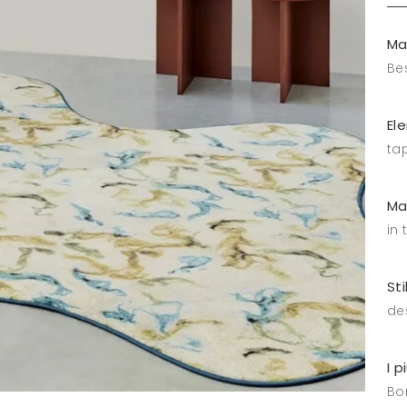
Ma
Be
El
ta
Ma
in 
Sti
de
I p
Bo