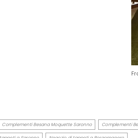
F
Complementi Besana Moquette Saronno
Complementi B
 tappeti a Saronno
Negozio di tappeti a Borgomanero