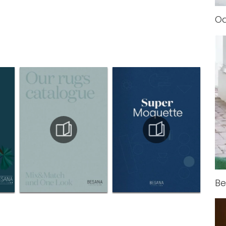
Oa
Be