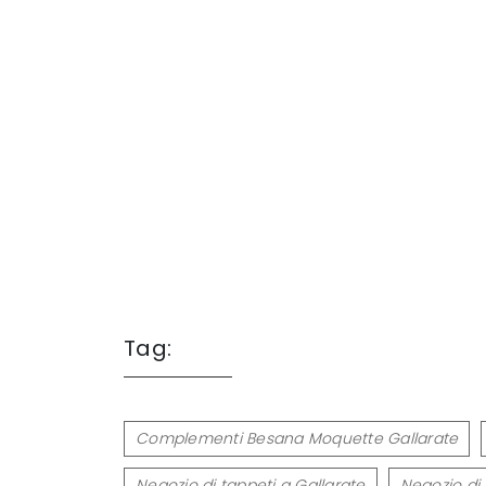
Tag:
Complementi Besana Moquette Gallarate
Negozio di tappeti a Gallarate
Negozio di