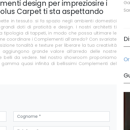
menti design per impreziosire i
Ga
oolus Carpet ti sta aspettando
Sa
e in tessuto: si fa spazio negli ambienti domestici
andi doti di praticità e design. I nostri architetti ti
 tipologia di tappeti, in modo che possa ultimare le
Di
 Come coordinare i Complementi all’arredo? Con svariate
ione tonalità e texture per liberare la tua creatività
 aggiungono grande valore all’arredo delle nostre
e che belli da vedere. Nel nostro showroom proponiamo
Or
gamma quasi infinita di bellissimi Complementi del
G