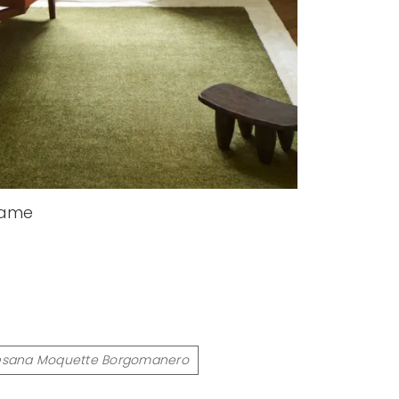
rame
esana Moquette Borgomanero