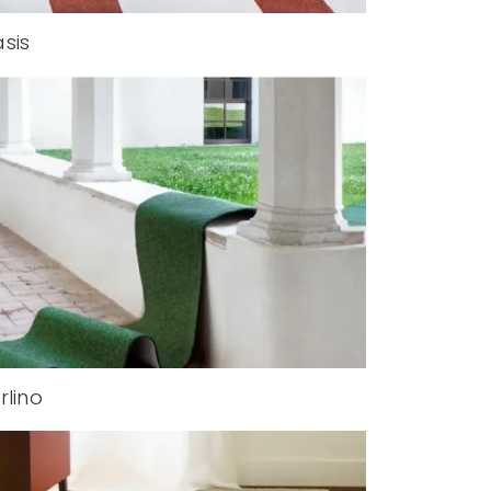
sis
rlino