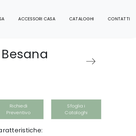
SA
ACCESSORI CASA
CATALOGHI
CONTATTI
i Besana
Richiedi
Sfoglia i
Preventivo
Cataloghi
ratteristiche: