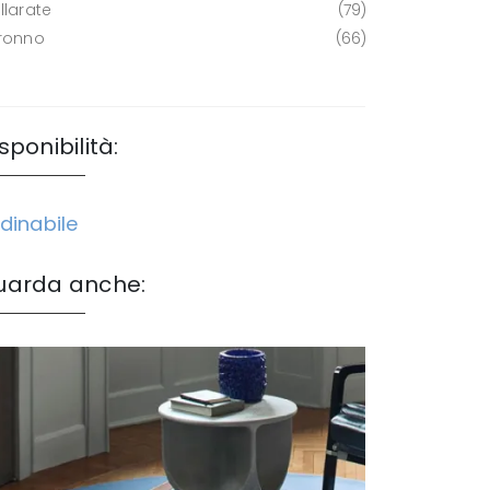
llarate
79
ronno
66
sponibilità:
dinabile
uarda anche: