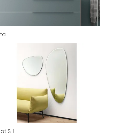
ta
ot S L