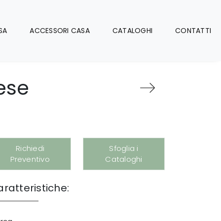
SA
ACCESSORI CASA
CATALOGHI
CONTATTI
ese
Richiedi
Sfoglia i
Preventivo
Cataloghi
ratteristiche: