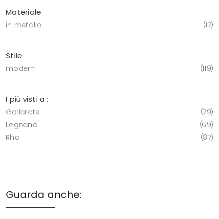
Materiale
in metallo
17
Stile
moderni
119
I più visti a :
Gallarate
79
Legnano
69
Rho
87
Guarda anche: