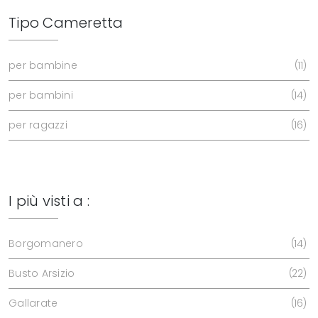
Tipo Cameretta
per bambine
11
per bambini
14
per ragazzi
16
I più visti a :
Borgomanero
14
Busto Arsizio
22
Gallarate
16