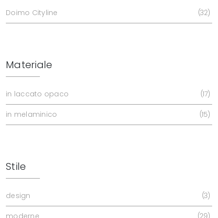
Doimo Cityline
32
Materiale
in laccato opaco
17
in melaminico
15
Stile
design
3
moderne
29