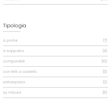
Tipologia
a ponte
7
a soppalco
4
componibili
10
con letti a castello
3
salvaspazio
2
su misura
6