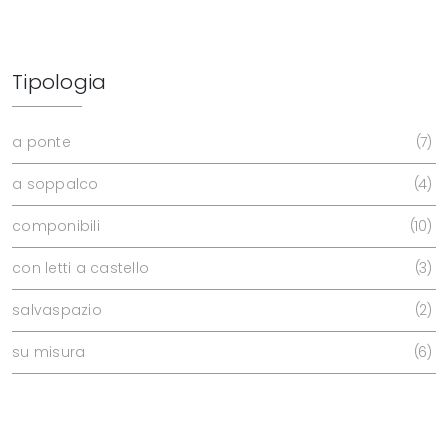
Tipologia
a ponte
7
a soppalco
4
componibili
10
con letti a castello
3
salvaspazio
2
su misura
6