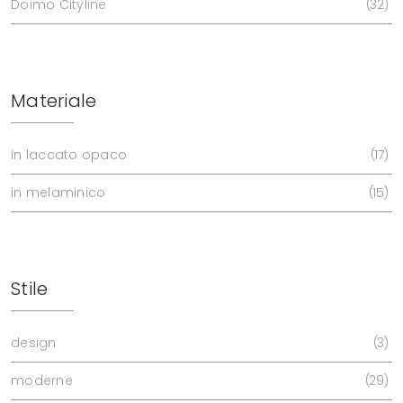
Doimo Cityline
32
Materiale
in laccato opaco
17
in melaminico
15
Stile
design
3
moderne
29