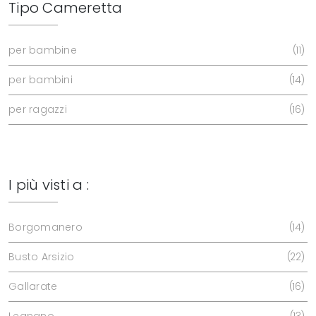
Tipo Cameretta
per bambine
11
per bambini
14
per ragazzi
16
I più visti a :
Borgomanero
14
Busto Arsizio
22
Gallarate
16
Legnano
13