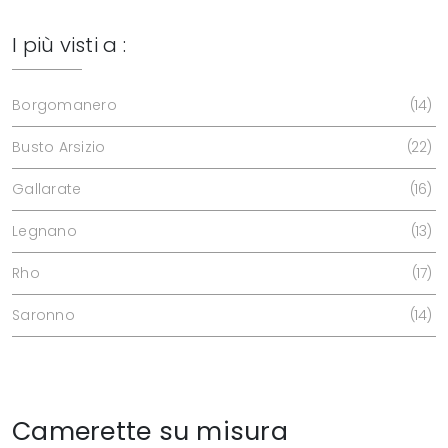
I più visti a :
Borgomanero
14
Busto Arsizio
22
Gallarate
16
Legnano
13
Rho
17
Saronno
14
Camerette su misura