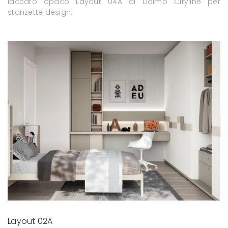
laccato opaco Layout 04A di Doimo Cityline per
stanzette design.
Layout 02A