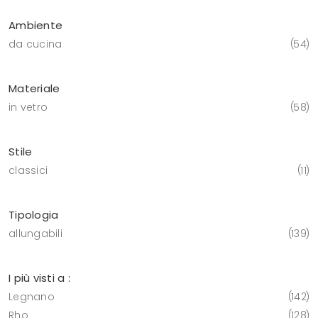
Ambiente
da cucina
54
Materiale
in vetro
58
Stile
classici
11
Tipologia
allungabili
139
I più visti a :
Legnano
142
Rho
128