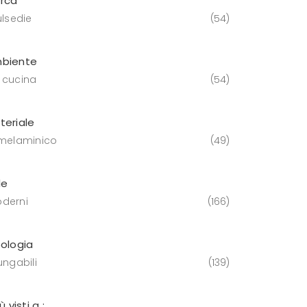
rca
ulsedie
54
biente
 cucina
54
teriale
 melaminico
49
le
derni
166
pologia
ungabili
139
iù visti a :