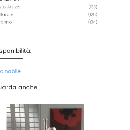
to Arsizio
133
llarate
125
ronno
134
sponibilità:
dinabile
uarda anche: