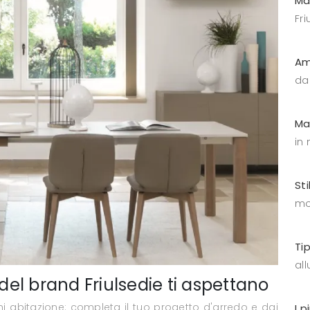
Ma
Fri
Am
da
Ma
in
Sti
mo
Ti
all
 del brand Friulsedie ti aspettano
gni abitazione: completa il tuo progetto d'arredo e dai
I p