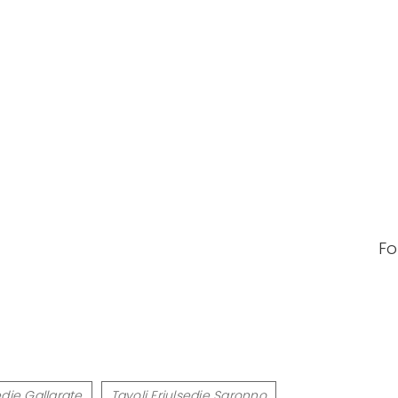
Fo
edie Gallarate
Tavoli Friulsedie Saronno