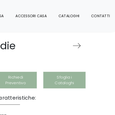
SA
ACCESSORI CASA
CATALOGHI
CONTATTI
edie
Richiedi
Sfoglia i
Preventivo
Cataloghi
ratteristiche: