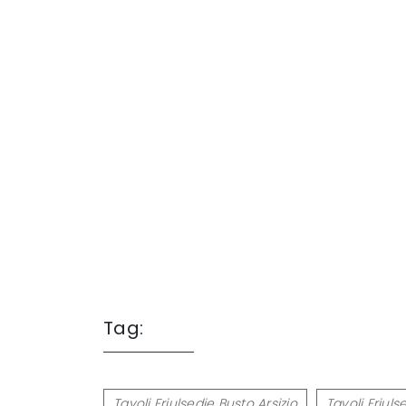
Tag:
Tavoli Friulsedie Busto Arsizio
Tavoli Friuls