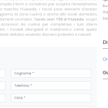
mpila il form e contattaci per scoprire l'Arredamento
Bus
 a marchio Friulsedie. I Tavoli sono elementi d'arredo
Ga
ggiorno, la zona cucina o anche altri locali domestici,
Sa
stamenti cromatici.
Tavolo Leon T98 di Friulsedie
: scopri
ccessori da cucina per completare i tuoi interni
ità. I modelli allungabili in melaminico come quello
testi abitativi, essendo davvero poliedrici e robusti.
Di
Or
G