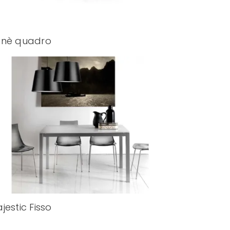
enè quadro
jestic Fisso