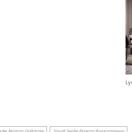
Ly
edie Brianza Gallarate
Tavoli Sedie Brianza Borgomanero