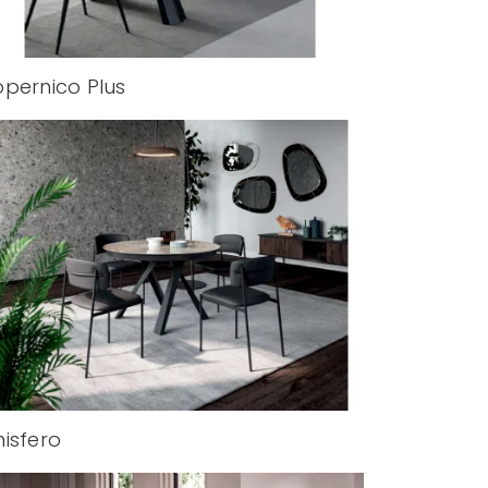
pernico Plus
isfero