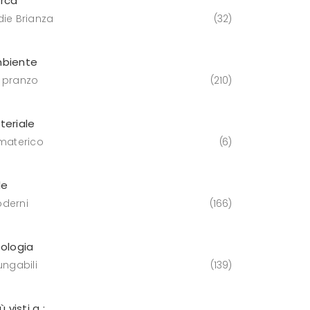
rca
die Brianza
32
biente
 pranzo
210
teriale
 materico
6
le
derni
166
pologia
ungabili
139
iù visti a :