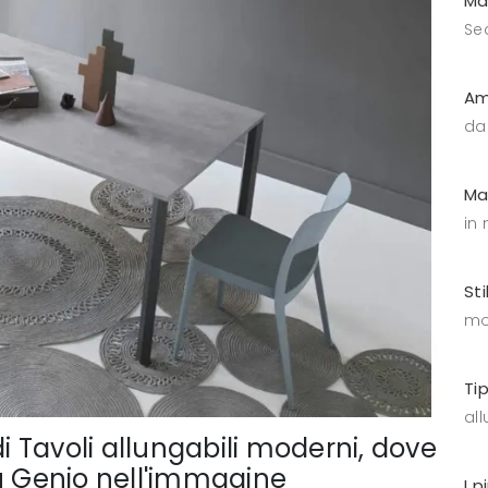
Ma
Se
Am
da
Ma
in
Sti
mo
Ti
all
di Tavoli allungabili moderni, dove
Eu Genio nell'immagine
I p