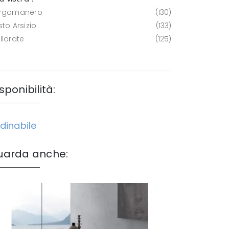
rgomanero
130
to Arsizio
133
llarate
125
sponibilità:
dinabile
uarda anche: