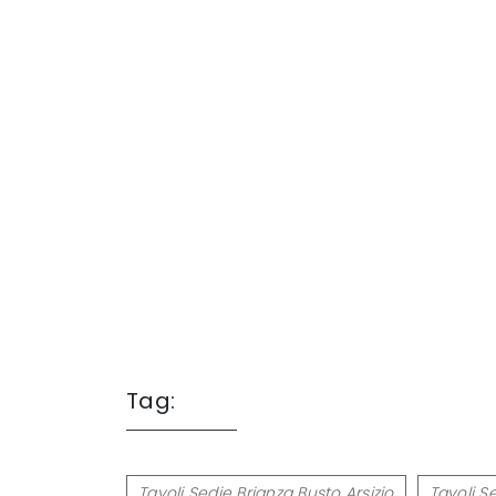
Tag:
Tavoli Sedie Brianza Busto Arsizio
Tavoli S