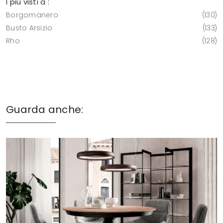
I più visti a :
Borgomanero
130
Busto Arsizio
133
Rho
128
Guarda anche: