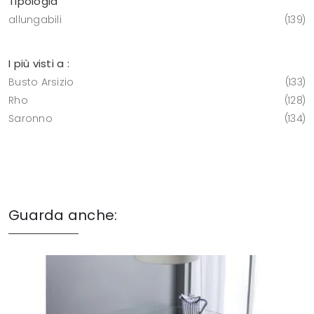
Tipologia
allungabili
139
I più visti a :
Busto Arsizio
133
Rho
128
Saronno
134
Guarda anche: