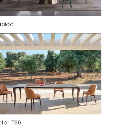
upido
ctor T86