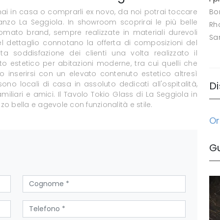
 hai in casa o comprarli ex novo, da noi potrai toccare
Bo
anzo La Seggiola. In showroom scoprirai le più belle
Rh
mato brand, sempre realizzate in materiali durevoli
Sa
del dettaglio connotano la offerta di composizioni del
 soddisfazione dei clienti una volta realizzato il
uto estetico per abitazioni moderne, tra cui quelli che
inserirsi con un elevato contenuto estetico altresì
ono locali di casa in assoluto dedicati all'ospitalità,
Di
iliari e amici. Il Tavolo Tokio Glass di La Seggiola in
 bella e agevole con funzionalità e stile.
Or
G