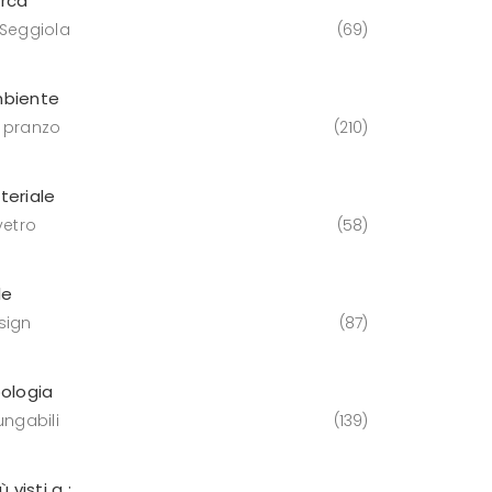
rca
 Seggiola
69
biente
 pranzo
210
teriale
vetro
58
le
sign
87
pologia
ungabili
139
iù visti a :