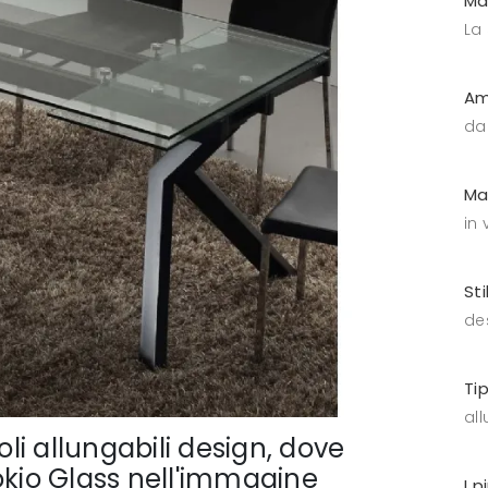
Ma
La
Am
da
Ma
in 
Sti
de
Ti
all
oli allungabili design, dove
okio Glass nell'immagine
I p