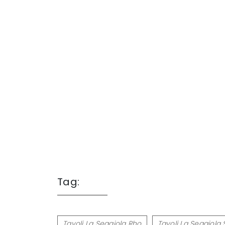
Tag:
Tavoli La Seggiola Rho
Tavoli La Seggiola