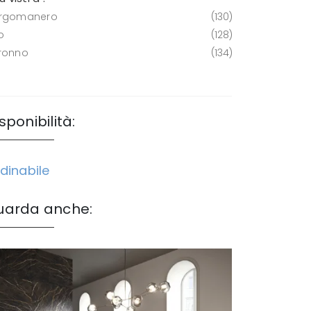
rgomanero
130
o
128
ronno
134
sponibilità:
dinabile
uarda anche: