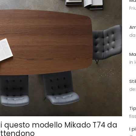
Ma
Fri
Am
da
Ma
in
Sti
de
Ti
fiss
a cui questo modello Mikado T74 da
I p
 attendono