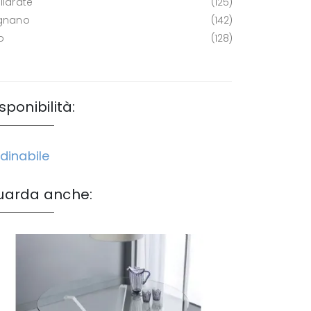
llarate
125
gnano
142
o
128
sponibilità:
dinabile
uarda anche: