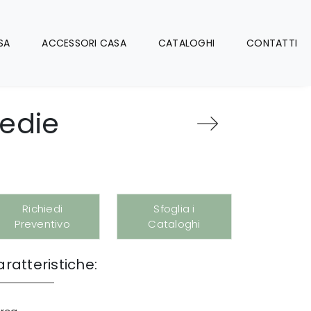
SA
ACCESSORI CASA
CATALOGHI
CONTATTI
sedie
Richiedi
Sfoglia i
Preventivo
Cataloghi
ratteristiche: