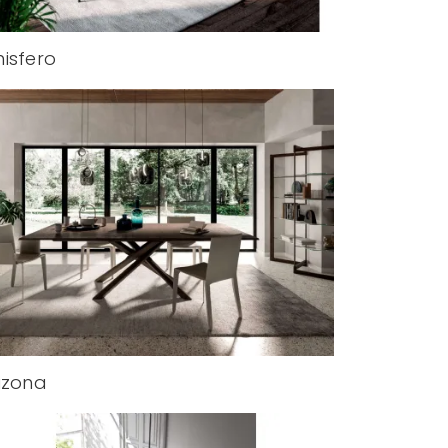
isfero
izona