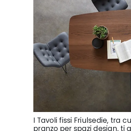
I Tavoli fissi Friulsedie, tr
pranzo per spazi design, ti