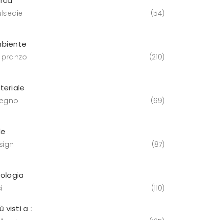
rca
ulsedie
54
biente
 pranzo
210
teriale
 legno
69
le
sign
87
pologia
i
110
iù visti a :