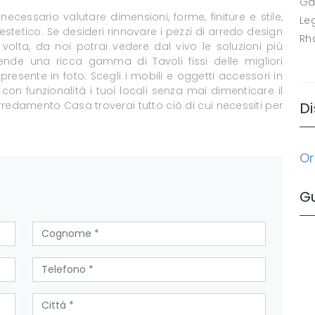
Ga
necessario valutare dimensioni, forme, finiture e stile,
Le
stetico. Se desideri rinnovare i pezzi di arredo design
Rh
volta, da noi potrai vedere dal vivo le soluzioni più
ende una ricca gamma di Tavoli fissi delle migliori
resente in foto. Scegli i mobili e oggetti accessori in
on funzionalità i tuoi locali senza mai dimenticare il
Arredamento Casa troverai tutto ciò di cui necessiti per
Di
Or
G