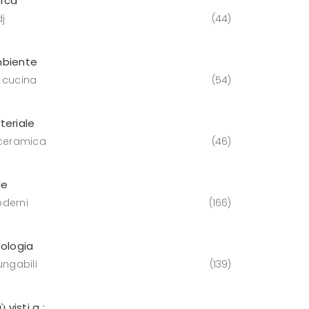
rca
j
44
biente
 cucina
54
teriale
 ceramica
46
le
derni
166
pologia
ungabili
139
iù visti a :