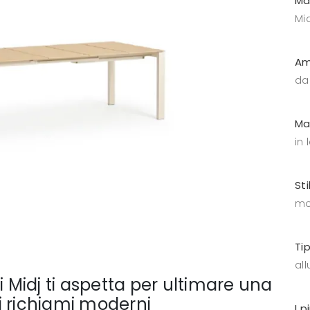
Ma
Mid
Am
da
Ma
in
Sti
mo
Ti
all
i Midj ti aspetta per ultimare una
i richiami moderni
I p