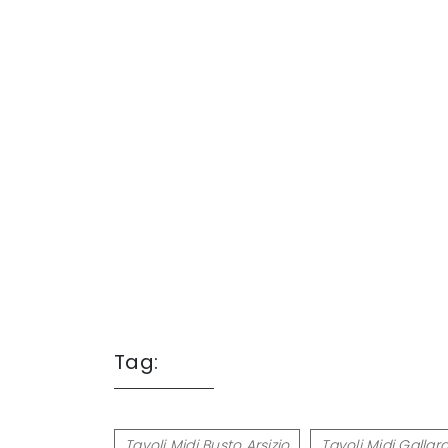
Tag:
Tavoli Midj Busto Arsizio
Tavoli Midj Gallar