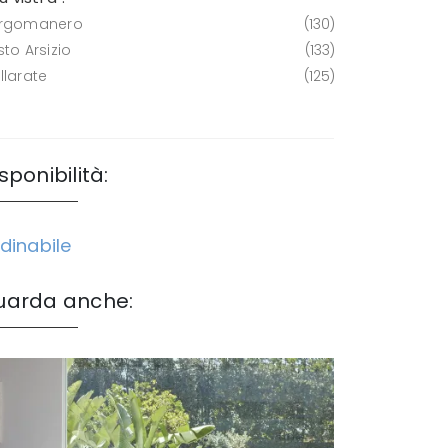
rgomanero
130
to Arsizio
133
llarate
125
sponibilità:
dinabile
uarda anche: