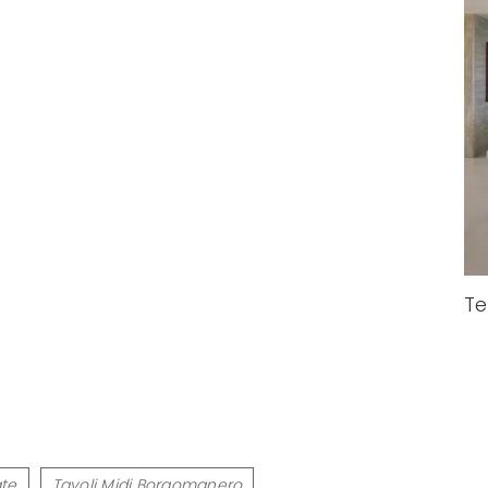
Te
ate
Tavoli Midj Borgomanero