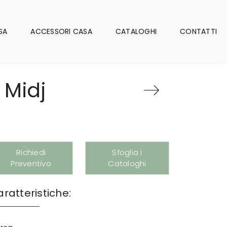
SA
ACCESSORI CASA
CATALOGHI
CONTATTI
 Midj
Richiedi
Sfoglia i
Preventivo
Cataloghi
ratteristiche: