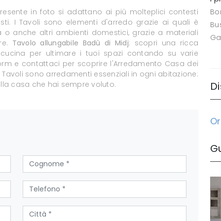
resente in foto si adattano ai più molteplici contesti
Bo
sti. I Tavoli sono elementi d'arredo grazie ai quali è
Bus
na o anche altri ambienti domestici, grazie a materiali
Ga
ore.
Tavolo allungabile Badù di Midj
: scopri una ricca
ucina per ultimare i tuoi spazi contando su varie
 form e contattaci per scoprire l'Arredamento Casa dei
 I Tavoli sono arredamenti essenziali in ogni abitazione:
alla casa che hai sempre voluto.
Di
Or
G