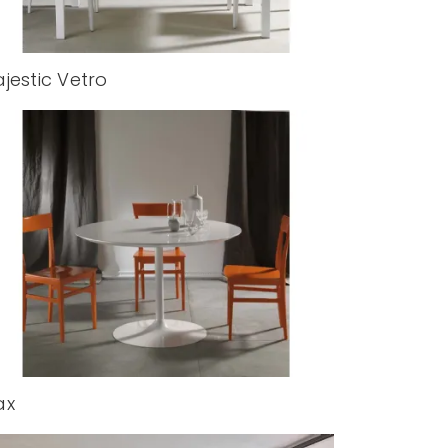
jestic Vetro
ax