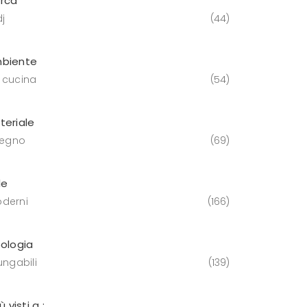
rca
j
44
biente
 cucina
54
teriale
 legno
69
le
derni
166
pologia
ungabili
139
iù visti a :