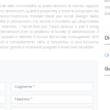
Bus
icati alla convivialità, ai pasti attorno al tavolo oppure
Ga
ostro showroom questa proposta e tutte le proposte da
Sa
sono mancare modelli ideali per locali design. Nella
ibili in showroom, c'è anche il modello qui disponibile,
archio. I Tavoli fissi per l'area pranzo o per il living
dimensioni ben si adattino al locale di destinazione. Il
si presta a definire il mood del locale coniugando doti
Di
obili e complementi, oltre a assolvere a una funzione
oor grazie a materiali pregiati e linee ben studiate.
Or
G