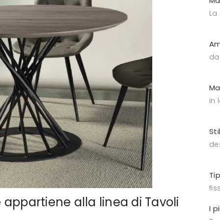
Ma
La
Am
da
Ma
in
Sti
de
Ti
fiss
appartiene alla linea di Tavoli
I p