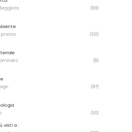
rca
 Seggiola
69
biente
 pranzo
210
teriale
 laminato
8
le
sign
87
pologia
i
110
iù visti a :