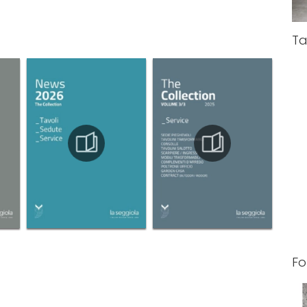
Ta
Fo