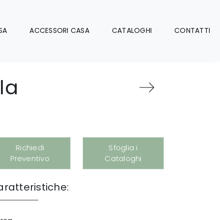
SA
ACCESSORI CASA
CATALOGHI
CONTATTI
la
Richiedi
Sfoglia i
Preventivo
Cataloghi
ratteristiche: