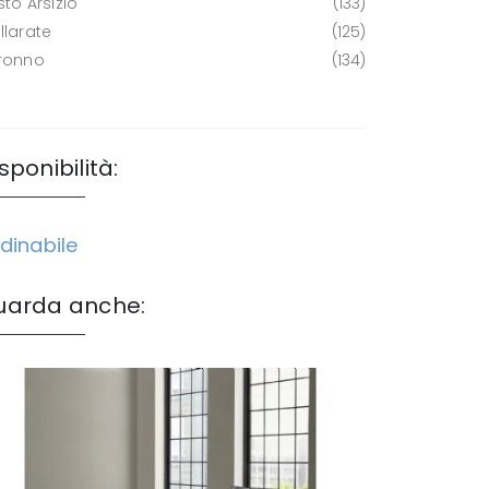
to Arsizio
133
llarate
125
ronno
134
sponibilità:
dinabile
uarda anche: