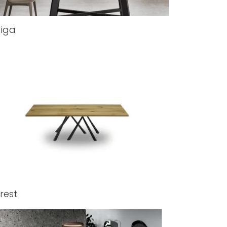
iga
rest