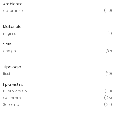
Ambiente
da pranzo
210
Materiale
in gres
4
Stile
design
87
Tipologia
fissi
110
I più visti a :
Busto Arsizio
133
Gallarate
125
Saronno
134