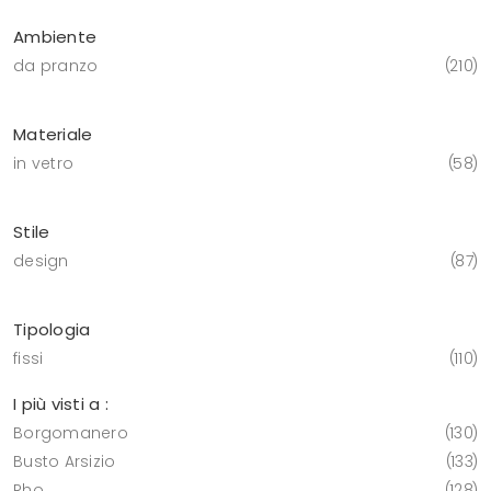
Ambiente
da pranzo
210
Materiale
in vetro
58
Stile
design
87
Tipologia
fissi
110
I più visti a :
Borgomanero
130
Busto Arsizio
133
Rho
128