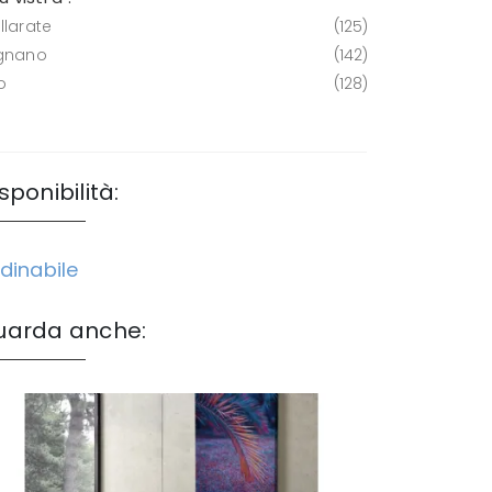
llarate
125
gnano
142
o
128
sponibilità:
dinabile
uarda anche: