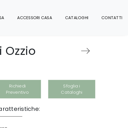
SA
ACCESSORI CASA
CATALOGHI
CONTATTI
i Ozzio
Richiedi
Sfoglia i
Preventivo
Cataloghi
ratteristiche: