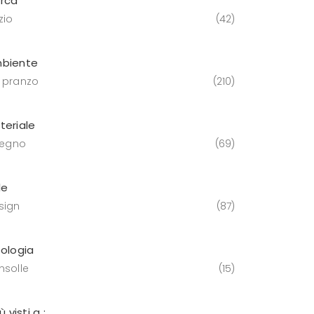
rca
zio
42
biente
 pranzo
210
teriale
 legno
69
le
sign
87
pologia
nsolle
15
iù visti a :