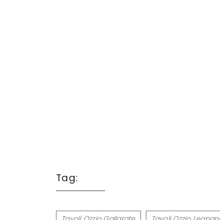
Tag:
Tavoli Ozzio Gallarate
Tavoli Ozzio Legnan