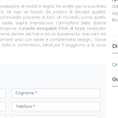
roduzione di mobili in legno, ha scelto per la sua linea
Ga
tà. Se vuoi un tavolo da pranzo di elevata qualità,
Le
i sul modello presente in foto. Un modello come quello
Rh
 sedie, saprà impreziosire l'atmosfera delle stanze
izzazione.
Consolle allungabile CO4L di Ozzio
: realizzato
le forme decise del top e da un basamento ricercato ed
tamenti unici con sedie e complementi design, i Tavoli
ù belle in commercio, ideali per il soggiorno e la zona
Di
Or
G