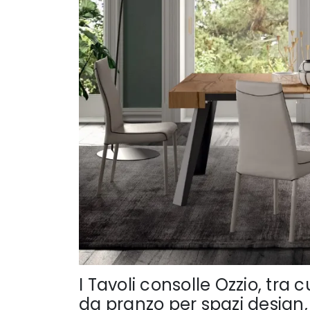
I Tavoli consolle Ozzio, tr
da pranzo per spazi design,