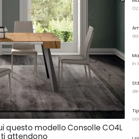
Ma
Oz
Am
da
Ma
in
Sti
de
Ti
co
a cui questo modello Consolle CO4L
 ti attendono
I p