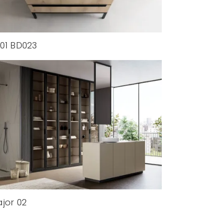
01 BD023
jor 02