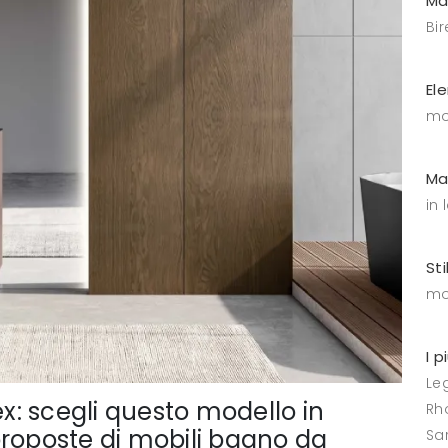
Ma
Bir
El
mo
Ma
in
Sti
mo
I p
Le
: scegli questo modello in
Rh
proposte di mobili bagno da
Sa