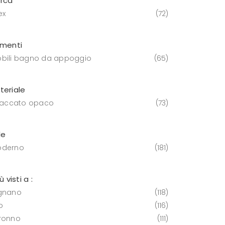
rca
ex
72
ementi
bili bagno da appoggio
65
teriale
 laccato opaco
73
le
derno
181
iù visti a :
gnano
118
o
116
ronno
111