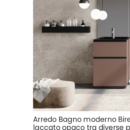
Arredo Bagno moderno Birex
laccato opaco tra diverse 