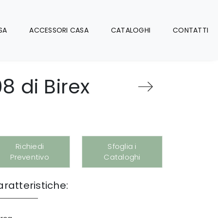
SA
ACCESSORI CASA
CATALOGHI
CONTATTI
8 di Birex
Richiedi
Sfoglia i
Preventivo
Cataloghi
ratteristiche: