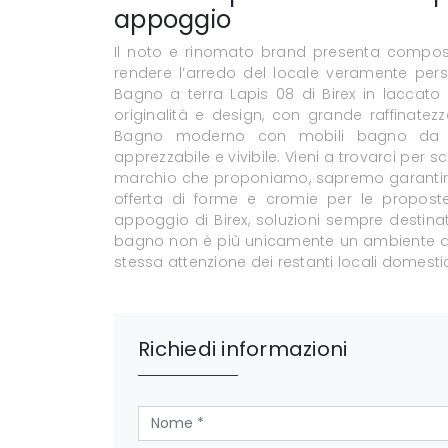
appoggio
Il noto e rinomato brand presenta composi
rendere l’arredo del locale veramente person
Bagno a terra Lapis 08 di Birex in laccato
originalità e design, con grande raffinatezz
Bagno moderno con mobili bagno da ap
apprezzabile e vivibile. Vieni a trovarci per s
marchio che proponiamo, sapremo garantirti
offerta di forme e cromie per le propo
appoggio di Birex, soluzioni sempre destina
bagno non è più unicamente un ambiente di s
stessa attenzione dei restanti locali domestic
Richiedi informazioni