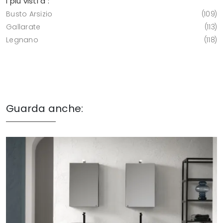
I più visti a :
Busto Arsizio
109
Gallarate
113
Legnano
118
Guarda anche: