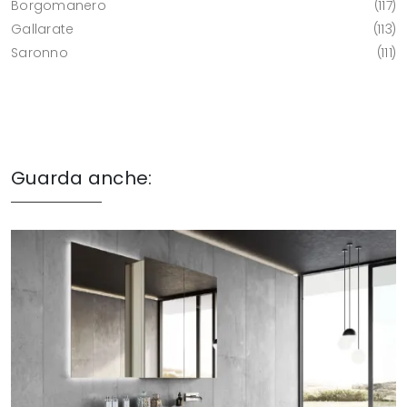
Borgomanero
117
Gallarate
113
Saronno
111
Guarda anche: