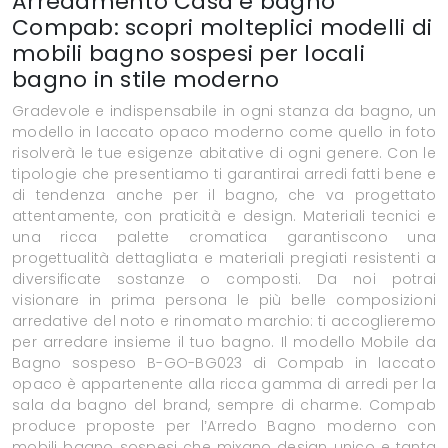
Arredamento Casa e bagno
Compab: scopri molteplici modelli di
mobili bagno sospesi per locali
bagno in stile moderno
Gradevole e indispensabile in ogni stanza da bagno, un
modello in laccato opaco moderno come quello in foto
risolverà le tue esigenze abitative di ogni genere. Con le
tipologie che presentiamo ti garantirai arredi fatti bene e
di tendenza anche per il bagno, che va progettato
attentamente, con praticità e design. Materiali tecnici e
una ricca palette cromatica garantiscono una
progettualità dettagliata e materiali pregiati resistenti a
diversificate sostanze o composti. Da noi potrai
visionare in prima persona le più belle composizioni
arredative del noto e rinomato marchio: ti accoglieremo
per arredare insieme il tuo bagno. Il modello Mobile da
Bagno sospeso B-GO-BG023 di Compab in laccato
opaco è appartenente alla ricca gamma di arredi per la
sala da bagno del brand, sempre di charme. Compab
produce proposte per l’Arredo Bagno moderno con
mobili bagno sospesi che mixano design unico e tanta