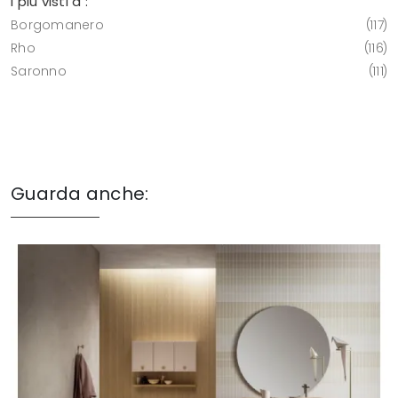
I più visti a :
Borgomanero
117
Rho
116
Saronno
111
Guarda anche: