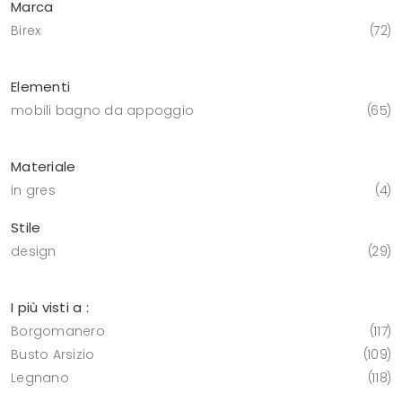
Marca
Birex
72
Elementi
mobili bagno da appoggio
65
Materiale
in gres
4
Stile
design
29
I più visti a :
Borgomanero
117
Busto Arsizio
109
Legnano
118