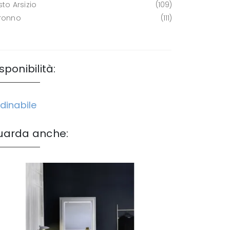
to Arsizio
109
ronno
111
sponibilità:
dinabile
uarda anche: