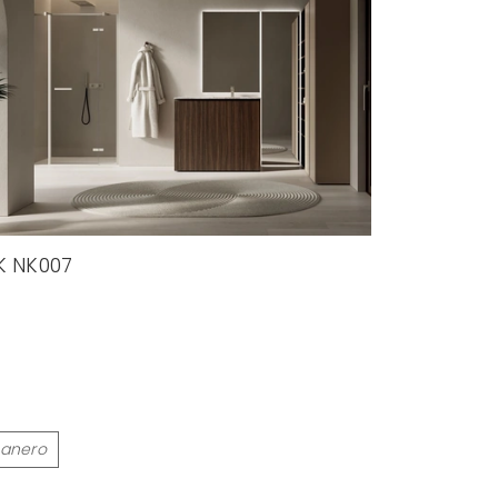
K NK007
anero