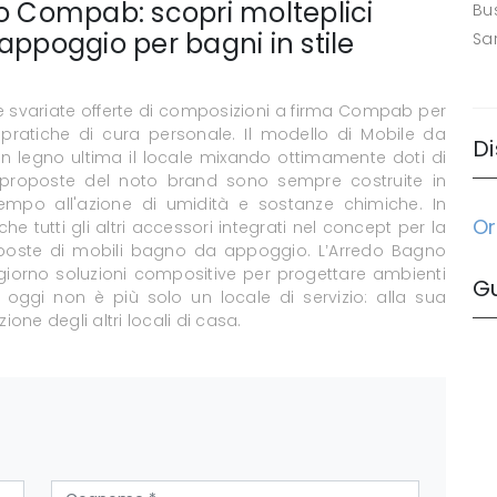
 Compab: scopri molteplici
Bus
appoggio per bagni in stile
Sa
e svariate offerte di composizioni a firma Compab per
pratiche di cura personale. Il modello di Mobile da
Di
 legno ultima il locale mixando ottimamente doti di
 proposte del noto brand sono sempre costruite in
l tempo all'azione di umidità e sostanze chimiche. In
Or
 tutti gli altri accessori integrati nel concept per la
oposte di mobili bagno da appoggio. L’Arredo Bagno
giorno soluzioni compositive per progettare ambienti
G
 oggi non è più solo un locale di servizio: alla sua
one degli altri locali di casa.