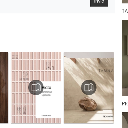
Invia
TA
PI