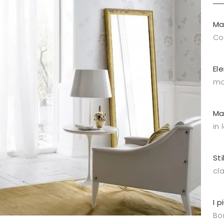
Ma
C
El
mo
Ma
in
Sti
cl
I p
Bo