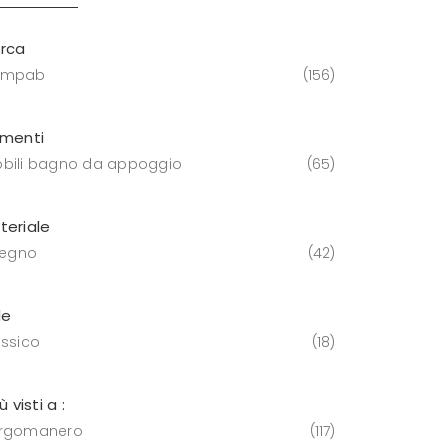
rca
ompab
156
ementi
bili bagno da appoggio
65
teriale
 legno
42
le
assico
18
iù visti a :
rgomanero
117