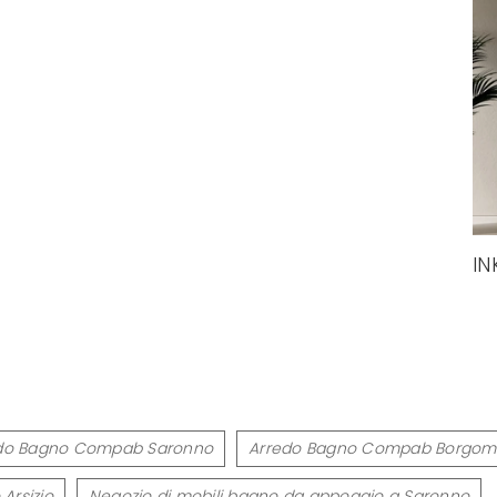
IN
do Bagno Compab Saronno
Arredo Bagno Compab Borgom
Arsizio
Negozio di mobili bagno da appoggio a Saronno