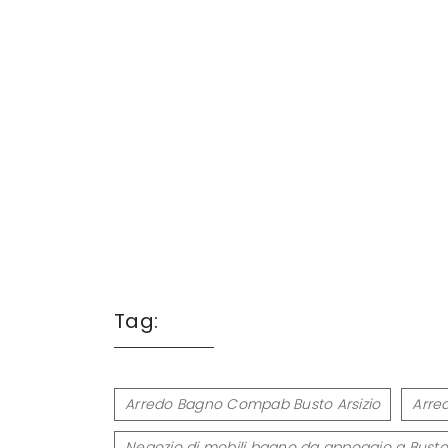
Tag:
Arredo Bagno Compab Busto Arsizio
Arre
Negozio di mobili bagno da appoggio a Busto 