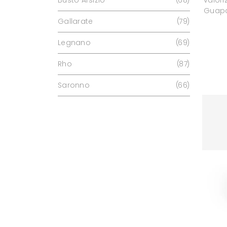
Busto Arsizio
68
Guap
Gallarate
79
Legnano
69
Rho
87
Saronno
66