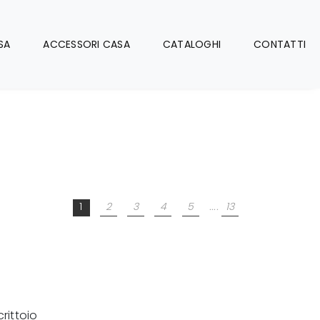
SA
ACCESSORI CASA
CATALOGHI
CONTATTI
1
2
3
4
5
....
13
crittoio