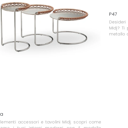
P47
Desideri
Midj? Ti
metallo 
a
ementi accessori e tavolini Midj: scopri come
izzare i tuoi interni moderni con il modello