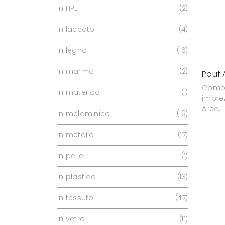
in HPL
2
in laccato
4
in legno
16
in marmo
2
Pouf 
Compl
in materico
1
imprez
Area.
in melaminico
16
in metallo
17
in pelle
1
in plastica
13
in tessuto
47
in vetro
11