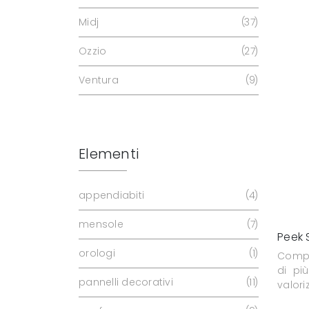
Midj
37
Ozzio
27
Ventura
9
Elementi
appendiabiti
4
mensole
7
Peek 
orologi
1
Compl
di pi
pannelli decorativi
11
valoriz