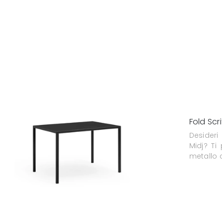
Fold Scr
Desideri
Midj? Ti
metallo 