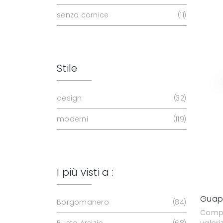
senza cornice
11
Stile
design
32
moderni
119
I più visti a :
Guap
Borgomanero
84
Compl
valor