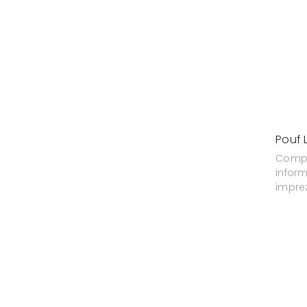
Pouf 
Compl
infor
imprezi