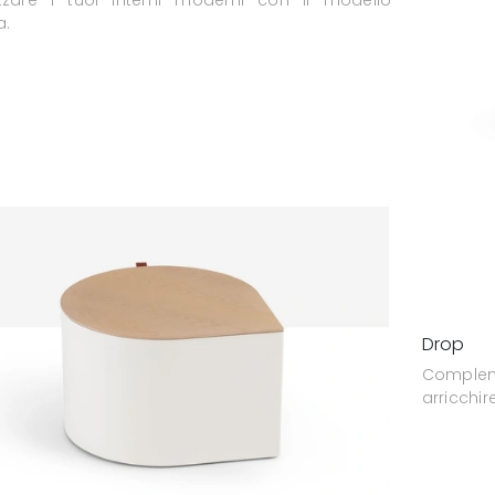
a.
Drop
Compleme
arricchir