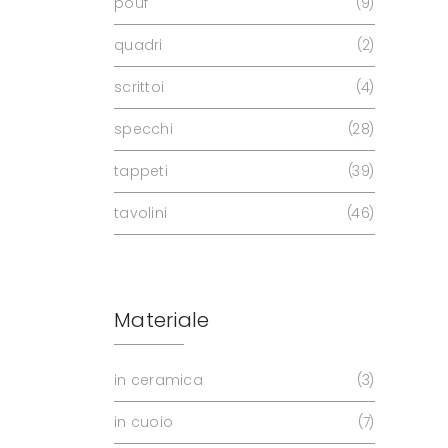
pouf
9
quadri
2
scrittoi
4
specchi
28
tappeti
39
tavolini
46
Materiale
in ceramica
3
in cuoio
7