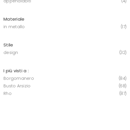
appendiabiti
4
Materiale
in metallo
17
Stile
design
32
I più visti a :
Borgomanero
84
Busto Arsizio
68
Rho
87