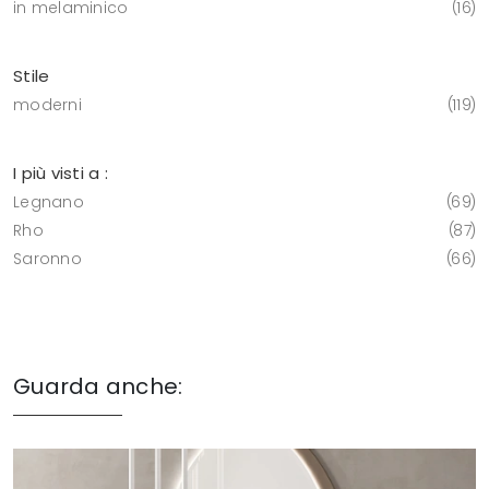
in melaminico
16
Stile
moderni
119
I più visti a :
Legnano
69
Rho
87
Saronno
66
Guarda anche: