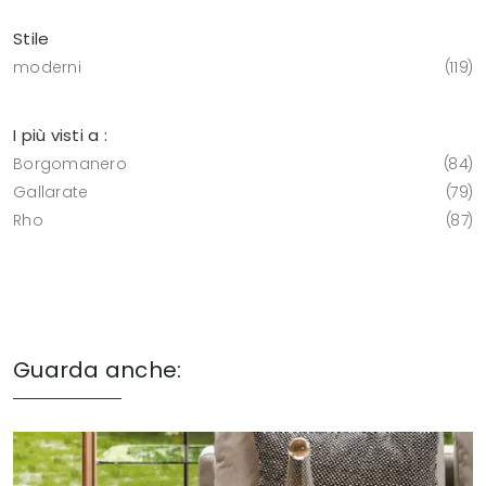
Stile
moderni
119
I più visti a :
Borgomanero
84
Gallarate
79
Rho
87
Guarda anche: