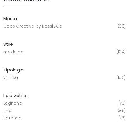
Marca
Caos Creativo by Rossi&Co
60
Stile
moderna
104
Tipologia
vinilica
156
I più visti a :
Legnano
75
Rho
89
Saronno
76