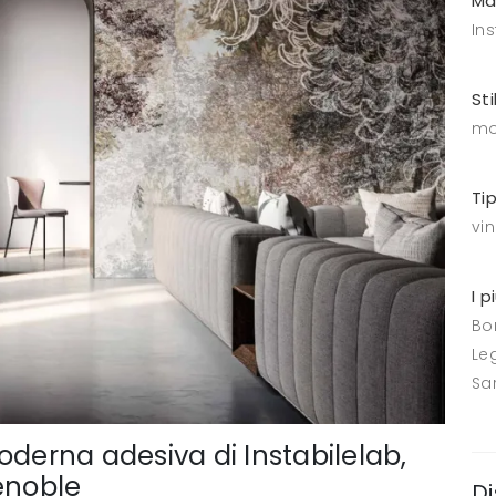
Ma
Ins
Sti
mo
Ti
vin
I p
Bo
Le
Sa
oderna adesiva di Instabilelab,
enoble
Di