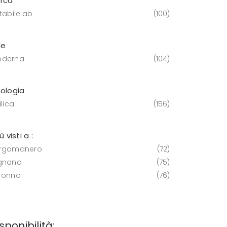
rca
tabilelab
100
le
derna
104
pologia
ilica
156
iù visti a :
rgomanero
72
gnano
75
ronno
76
sponibilità: