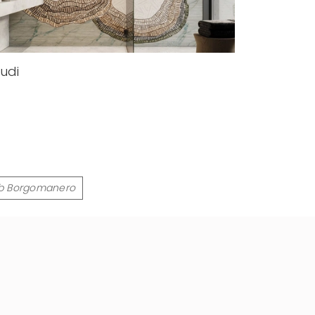
udi
lab Borgomanero