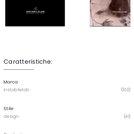
Caratteristiche:
Marca
Instabilelab
100
Stile
design
41