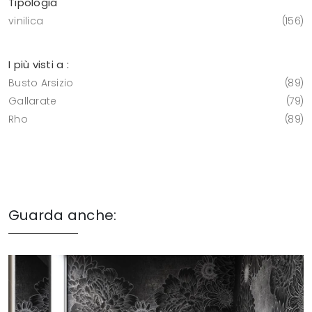
Tipologia
vinilica
156
I più visti a :
Busto Arsizio
89
Gallarate
79
Rho
89
Guarda anche: