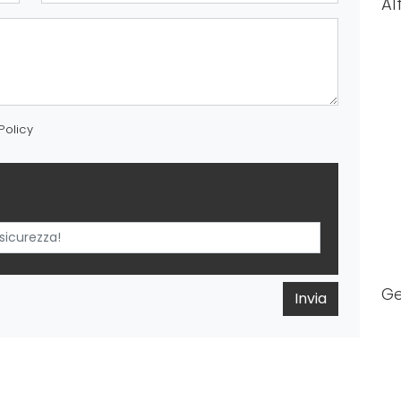
Al
Policy
Ge
Invia