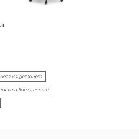
us
Brianza Borgomanero
erative a Borgomanero