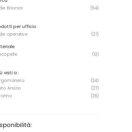
rca
die Brianza
54
dotti per ufficio
die operative
27
teriale
 ecopelle
12
iù visti a :
rgomanero
24
to Arsizio
27
ronno
26
sponibilità: