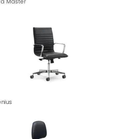
fa Master
nius