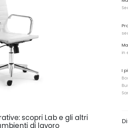
Ma
Se
Pro
se
Ma
in
I p
Bo
Bus
Sa
ative: scopri Lab e gli altri
Di
 ambienti di lavoro