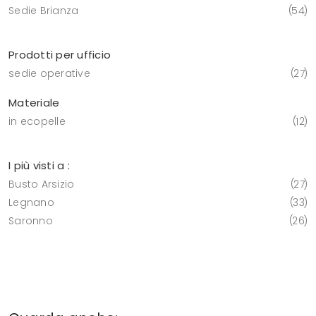
Sedie Brianza
54
Prodotti per ufficio
sedie operative
27
Materiale
in ecopelle
12
I più visti a :
Busto Arsizio
27
Legnano
33
Saronno
26